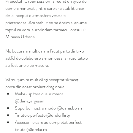
Proiectul "Urban session" a reunit un grup de 
oameni minunati, intre care s-a stabilit chiar 
de la inceput o atmosfera vesela si 
prietenoasa. Am stabilit ce ne dorim si anume 
faptul ca vom  surprindem farmecul orasului: 
Mireasa Urbana 
Ne bucuram mult ca am facut parte dintr-o 
astfel de colaborare armonioasa iar rezultatele 
au fost unele pe masura.
Vă mulțumim mult că ați acceptat să faceți 
parte din acest proiect drag noua:
Make-up fara cusur marca 
@dana_argesan 
Superbul nostru model @oana.bejan 
Tinutele perfecte @underflirty
Accesoriile care au completat perfect 
tinuta @lorelai.ro