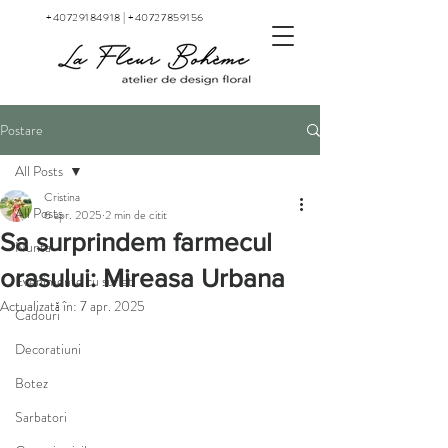
+40729184918
|
+40727859156
Postare
All Posts
Cristina
All Posts
6 apr. 2025
2 min de citit
Sa surprindem farmecul
Nunta
orasului: Mireasa Urbana
Evenimente cu suflet
Actualizată în:
7 apr. 2025
Cadouri
Decoratiuni
Botez
Sarbatori