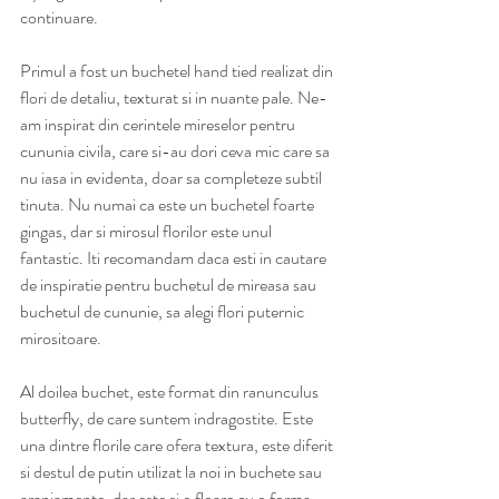
continuare.
Primul a fost un buchetel hand tied realizat din 
flori de detaliu, texturat si in nuante pale. Ne-
am inspirat din cerintele mireselor pentru 
cununia civila, care si-au dori ceva mic care sa 
nu iasa in evidenta, doar sa completeze subtil 
tinuta. Nu numai ca este un buchetel foarte 
gingas, dar si mirosul florilor este unul 
fantastic. Iti recomandam daca esti in cautare 
de inspiratie pentru buchetul de mireasa sau 
buchetul de cununie, sa alegi flori puternic 
mirositoare. 
Al doilea buchet, este format din ranunculus 
butterfly, de care suntem indragostite. Este 
una dintre florile care ofera textura, este diferit 
si destul de putin utilizat la noi in buchete sau 
aranjamente, dar este si o floare cu o forma 