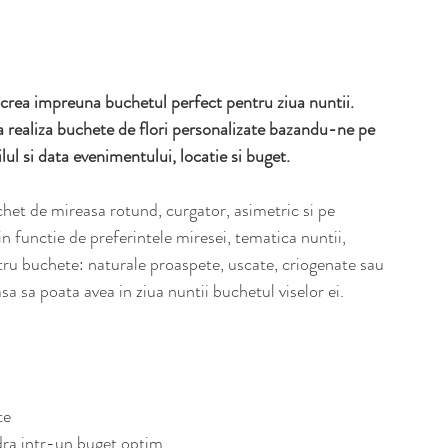
crea impreuna buchetul perfect pentru ziua nuntii. 
 a realiza buchete de flori personalizate bazandu-ne pe 
tilul si data evenimentului, locatie si buget.
chet de mireasa rotund, curgator, asimetric si pe 
in functie de preferintele miresei, tematica nuntii, 
ntru buchete: naturale proaspete, uscate, criogenate sau 
sa sa poata avea in ziua nuntii buchetul viselor ei.
te
dra intr-un buget optim