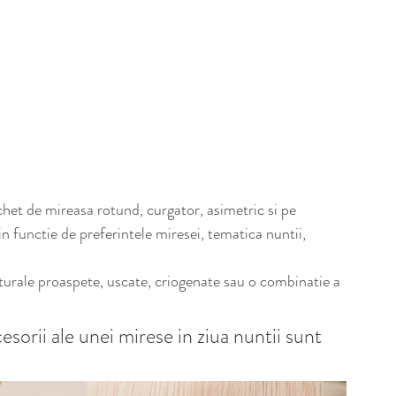
chet de mireasa rotund, curgator, asimetric si pe 
in functie de preferintele miresei, tematica nuntii, 
aturale proaspete, uscate, criogenate sau o combinatie a 
orii ale unei mirese in ziua nuntii sunt 