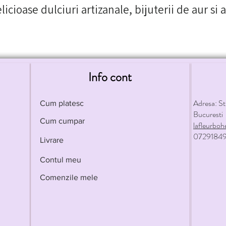
licioase dulciuri artizanale, bijuterii de aur si 
Info cont
Adresa: St
Cum platesc
Bucuresti
Cum cumpar
lafleurb
07291849
Livrare
Contul meu
Comenzile mele