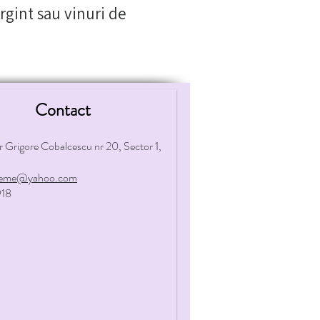
argint sau vinuri de
Contact
r Grigore Cobalcescu nr 20, Sector 1,
oheme@yahoo.com
18