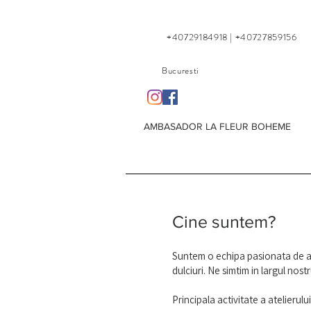
+40729184918 | +40727859156
Bucuresti
AMBASADOR LA FLEUR BOHEME
Cine suntem?
Suntem o echipa pasionata de art
dulciuri. Ne simtim in largul nost
Principala activitate a atelierulu