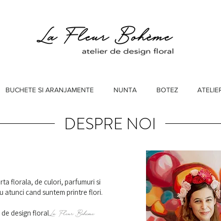
BUCHETE SI ARANJAMENTE
NUNTA
BOTEZ
ATELIE
DESPRE NOI
a florala, de culori, parfumuri si
ru atunci cand suntem printre flori.
i de design floral
La Fleur Bohème