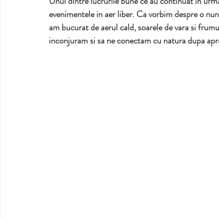
Unul dintre lucrurile bune ce au continuat in urma
evenimentele in aer liber. Ca vorbim despre o nun
am bucurat de aerul cald, soarele de vara si frum
inconjuram si sa ne conectam cu natura dupa aproa