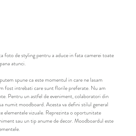
a foto de styling pentru a aduce in fata camerei toate 
 pana atunci. 
o, putem spune ca este momentul in care ne lasam 
m fost intrebati care sunt florile preferate. Nu am 
nte. Pentru un astfel de eveniment, colaboratori din 
asa numit moodboard. Acesta va defini stilul general 
ate elementele vizuale. Reprezinta o oportunitate 
eveniment sau un tip anume de decor. Moodboardul este 
lementele. 