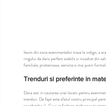
Iesim din zona evenimentelor trase la indigo, a ara
ringului de dans perfect stabilit si incadrat din 
familiala, prietenoasa, aerisita si mai putin formal
Trenduri si preferinte in ma
Daca esti in cautarea unei locatii pentru evenime
trenduri. De fapt este sfatul nostru principal pen
se schimba :) . Ca si in fashion, trebuie sa tii mere