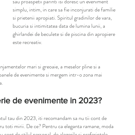
sau proaspetii parinti isi doresc un eveniment 
simplu, intim, in care sa fie inconjurati de familie 
si prietenii apropiati. Spiritul gradinilor de vara, 
bucuria si intimitatea data de lumina lunii, a 
ghirlandei de beculete si de piscina din apropiere 
este recreativ. 
njamentelor mari si greoaie, a meselor pline si a 
saloanele de evenimente si mergem intr-o zona mai 
a. 
terie de evenimente in 2023?
ntul tau din 2023, iti recomandam sa nu tii cont de 
tru toti mirii. De ce? Pentru ca eleganta ramane, moda 
u cont de stilul personal, de alegerile si preferintele 