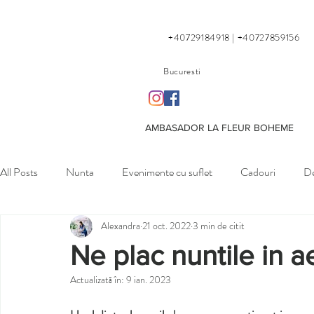
+40729184918 | +40727859156
Bucuresti
AMBASADOR LA FLEUR BOHEME
All Posts
Nunta
Evenimente cu suflet
Cadouri
De
Alexandra
21 oct. 2022
3 min de citit
Petreceri private
Ne plac nuntile in ae
Actualizată în:
9 ian. 2023