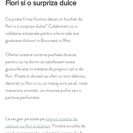
Flori si o surpriza dulce
Ce poate fi mai frumos decat un buchet de 
flori si o surpriza dulce? Colaboram cu o 
cofetarie artizanala pentru a livra cele mai 
gustoase dulciuri in Bucuresti si Ilfov. 
Oferta noastra contine pachete diverse 
pentru ca ne dorim sa satisfacem toate 
gusturile atat in materie de prajituri cat si de 
flori. Poate iti doresti sa oferi un tort delicios, 
decorat cu flori si cu un mesaj scris pe el, niste 
macarons aromati, un mousse pufos sau o 
pavlova parfumata.  
Le vei gasi pe toate pe 
pagina noastra de 
cadouri cu flori si dulciuri
. Fiindca e vorba de 
produse proaspete, realizate la comanda, fii 