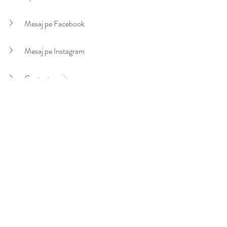
Mesaj pe Facebook
Mesaj pe Instagram
Contact pe site
Email
Transmite-le celor dragi gandurile tale bune 
printr-un cadou floral si ne vom asigura ca vor 
primi cele mai frumoase buchete sau 
aranjamente!
Suntem aici pentru fiecare ocazie speciala 
cand doresti sa faci o supriza placuta.