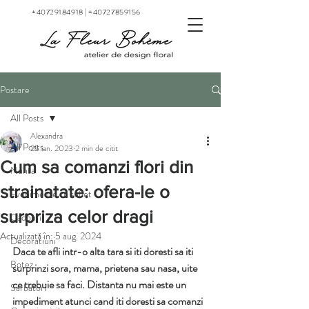
+40729184918
|
+40727859156
Postare
All Posts
Alexandra
All Posts
25 ian. 2023
2 min de citit
Cum sa comanzi flori din
Nunta
strainatate: ofera-le o
Evenimente cu suflet
surpriza celor dragi
Cadouri
Actualizată în:
5 aug. 2024
Decoratiuni
Daca te afli intr-o alta tara si iti doresti sa iti 
Botez
surprinzi sora, mama, prietena sau nasa, uite 
ce trebuie sa faci. Distanta nu mai este un 
Sarbatori
impediment atunci cand iti doresti sa comanzi 