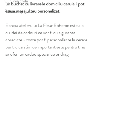
Cununie civila
un buchet cu livrare la domiciliu caruia ii poti 
atasa mesajul tau personalizat. 
Petreceri private
Echipa atelierului La Fleur Boheme este aici 
cu idei de cadouri ce vor fi cu siguranta 
apreciate - toate pot fi personalizate la cerere 
pentru ca stim ce important este pentru tine 
sa oferi un cadou special celor dragi.