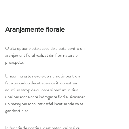
Aranjamente florale
O alta optiune este aceea de a opta pentru un 
aranjament floral realizat din flori naturale 
proaspete. 
Uneori nu este nevoie de alt motiv pentru a 
face un cadou decat acela ca iti doresti sa 
aduci un strop de culoare si parfum in ziua 
unei persoane care indrageste florile. Ataseaza 
un mesaj personalizat astfel incat sa stie ca te 
gandesti la ea.
In functie de ocazie si destinatar, vei gasi cu 