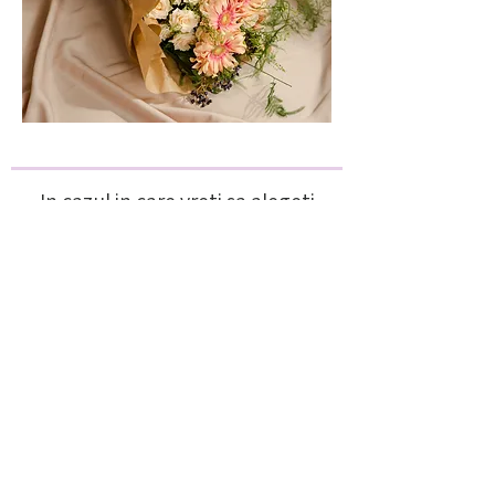
In cazul in care vreti sa alegeti
cele mai frumoase flori din acest
sezon, va recomandam sa
comandati alegerea floristului:
buchetul personalizat
. Acesta va
fi realizat la comanda pentru
bugetul pe care il alocati,
folosind culoarea predominanta
aleasa la plasarea comenzii.