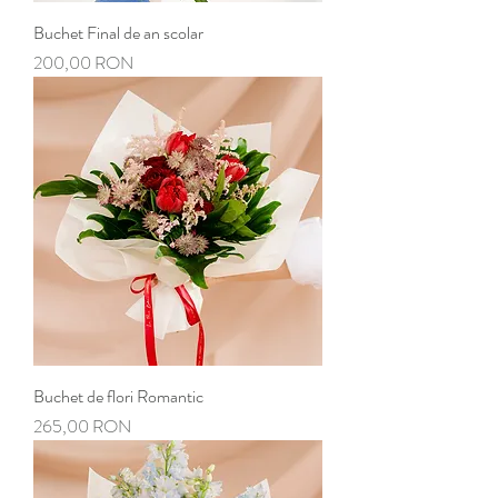
Buchet Final de an scolar
Preț
200,00 RON
Buchet de flori Romantic
Preț
265,00 RON