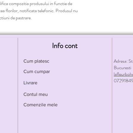
fica compozitia produsului in functie de
tea florilor, notificata telefonic. Produsul nu
uctiuni de pastrare.
Info cont
Adresa: St
Cum platesc
Bucuresti
Cum cumpar
lafleurb
07291849
Livrare
Contul meu
Comenzile mele