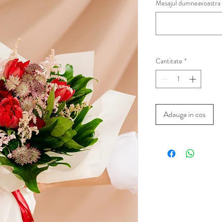
Mesajul dumneavoastra 
Cantitate
*
Adauga in cos