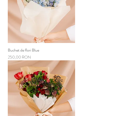
Buchet de flori Blue
Preț
250,00 RON