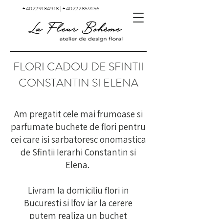
+40729184918
|
+40727859156
FLORI CADOU DE SFINTII
CONSTANTIN SI ELENA
Am pregatit cele mai frumoase si
parfumate buchete de flori pentru
cei care isi sarbatoresc onomastica
de Sfintii Ierarhi Constantin si
Elena.
Livram la domiciliu flori in
Bucuresti si lfov iar la cerere
putem realiza un buchet