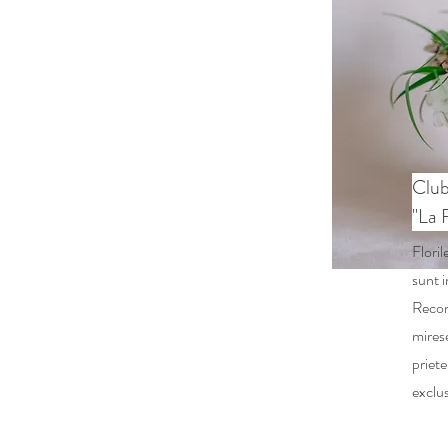
Club
"La 
Floril
sunt 
Recom
mires
priete
exclus