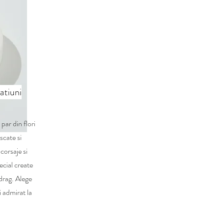
atiuni
par din flori
scate si
corsaje si
ecial create
 drag. Alege
i admirat la