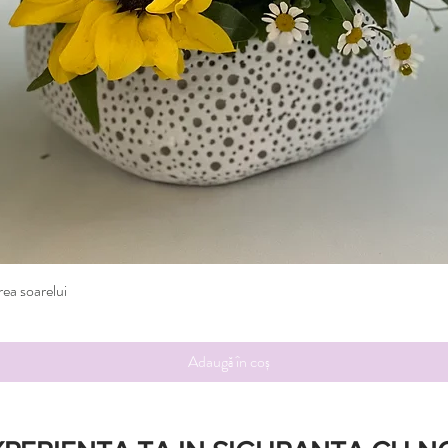
rea soarelui
Afișare rapidă
Adaugă în coș