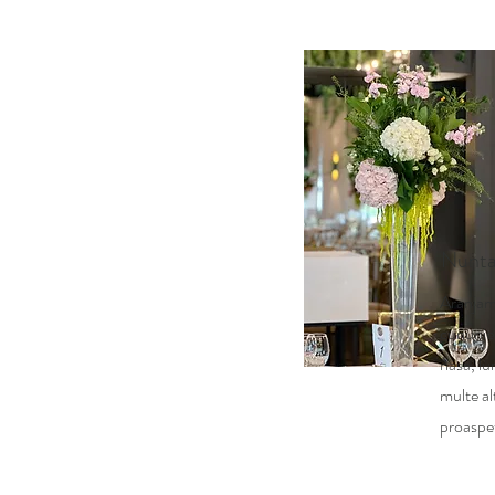
Nunt
Aranjame
cununie
nasa, lu
multe al
proaspe