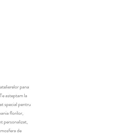
telierelor pana
 Te asteptam la
at special pentru
nia florilor,
t personalizat,
tmosfera de