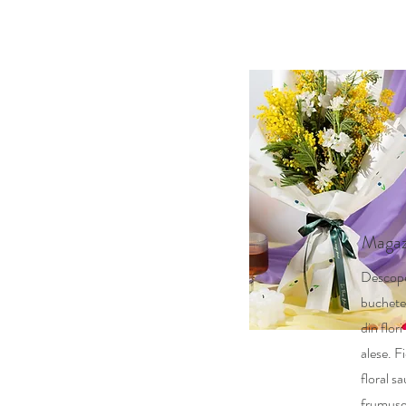
Magaz
Descope
buchete 
din flor
alese. F
floral s
frumuset