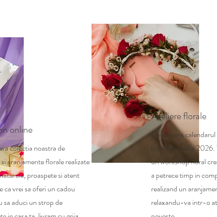
Ateliere florale
in online
Descopera calendarul a
ra colectia noastra de
la finalul anului 2026.
si aranjamente florale realizate
un workshop floral cre
i naturale, proaspete si atent
a petrece timp in compa
ie ca vrei sa oferi un cadou
realizand un aranjamen
au sa aduci un strop de
relaxandu-va intr-o a
e in casa ta, livram cu grija
poveste.