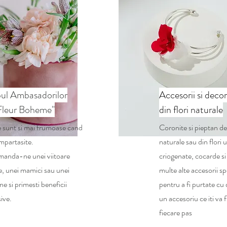
ul Ambasadorilor
Accesorii si decor
Fleur Boheme"
din flori naturale
e sunt si mai frumoase cand
Coronite si pieptan de 
impartasite.
naturale sau din flori u
anda-ne unei viitoare
criogenate, cocarde si 
e, unei mamici sau unei
multe alte accesorii sp
ne si primesti beneficii
pentru a fi purtate cu
ive.
un accesoriu ce iti va f
fiecare pas