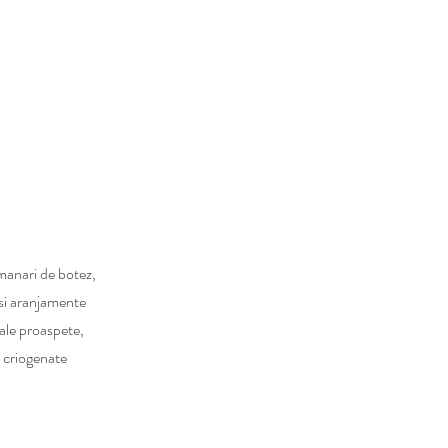
manari de botez,
 si aranjamente
rale proaspete,
si criogenate