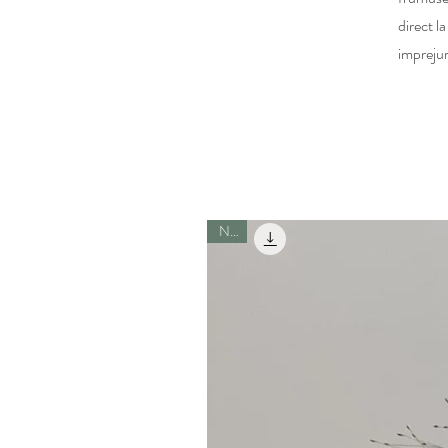
direct la
imprejur
New