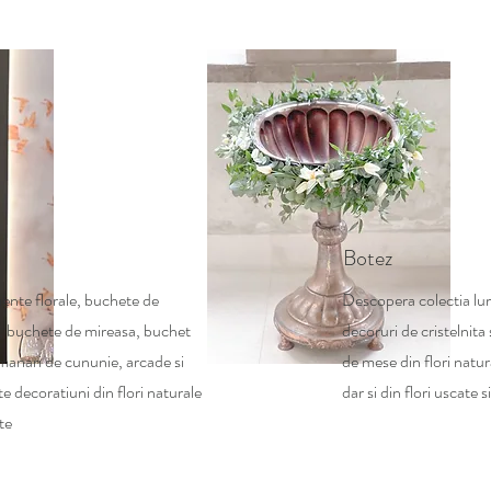
a
Botez
nte florale, buchete de
Descopera colectia lu
, buchete de mireasa, buchet
decoruri de cristelnita
manari de cununie, arcade si
de mese din flori natu
te decoratiuni din flori naturale
dar si din flori uscate 
te