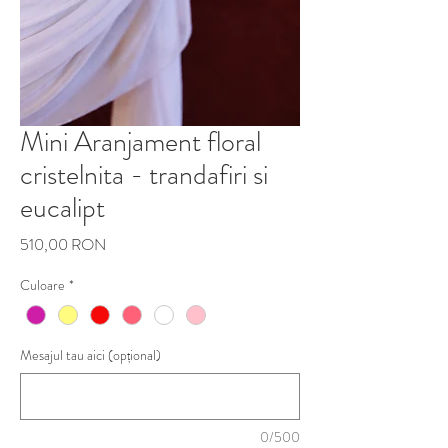
Mini Aranjament floral
cristelnita - trandafiri si
eucalipt
Preț
510,00 RON
Culoare
*
Mesajul tau aici (opțional)
0/500