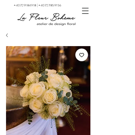
+40729184918
|
+40727859156