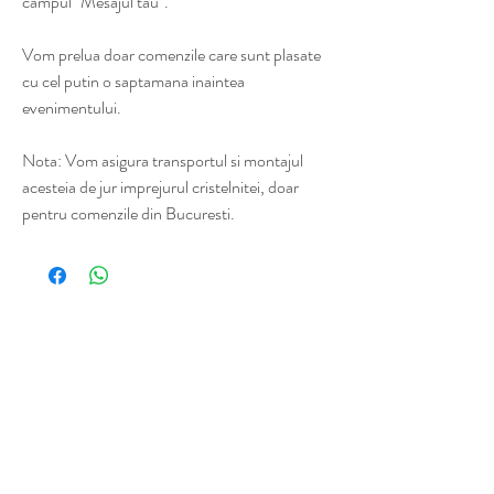
campul "Mesajul tau".
Vom prelua doar comenzile care sunt plasate
cu cel putin o saptamana inaintea
evenimentului.
Nota: Vom asigura transportul si montajul
acesteia de jur imprejurul cristelnitei, doar
pentru comenzile din Bucuresti.
Termeni si conditii