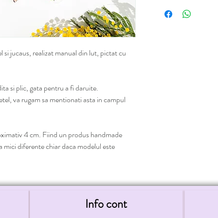
Oferim transport gratu
 si jucaus, realizat manual din lut, pictat cu
a si plic, gata pentru a fi daruite.
netel, va rugam sa mentionati asta in campul
roximativ 4 cm. Fiind un produs handmade
ta mici diferente chiar daca modelul este
Info cont