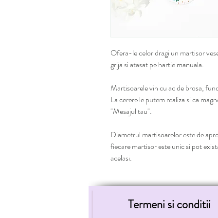
Ofera-le celor dragi un martisor vesel
grija si atasat pe hartie manuala.
Martisoarele vin cu ac de brosa, fundit
La cerere le putem realiza si ca mag
"Mesajul tau".
Diametrul martisoarelor este de ap
fiecare martisor este unic si pot exis
acelasi.
Termeni si conditii