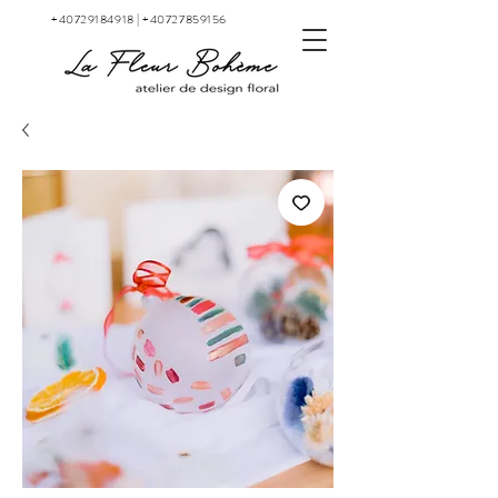
+40729184918
|
+40727859156