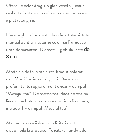
Ofera-le celor dragi un glob vesel si jucaus
realizat din sticla alba si matasoasa pe care s-
a pictat cu grija.
Fiecare glob vine insotit de o felicitate pictata
manual pentru a asterne cele mai frumoase
urari de sarbatori. Diametrul globului este
de
8 cm.
Modelele de felicitari sunt: bradut colorat,
ren, Mos Craciun si pingiuni. Daca ai o
preferinta, te rog sa o mentionezi in campul
"Mesajul tau". De asemenea, daca doresti sa
livram pachetul cu un mesaj scris in felicitare,
include-l in campul "Mesajul tau".
Mai multe detalii despre felicitari sunt
disponibile la produsul
Felicitare handmade
.