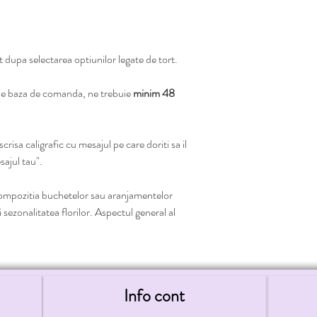
at dupa selectarea optiunilor legate de tort.
pe baza de comanda, ne trebuie
minim 48
risa caligrafic cu mesajul pe care doriti sa il
sajul tau".
ompozitia buchetelor sau aranjamentelor
i sezonalitatea florilor. Aspectul general al
Info cont