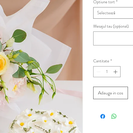
Optiune tort
*
Selectează
Mesajul tau (opțional)
Cantitate
*
Adauga in cos