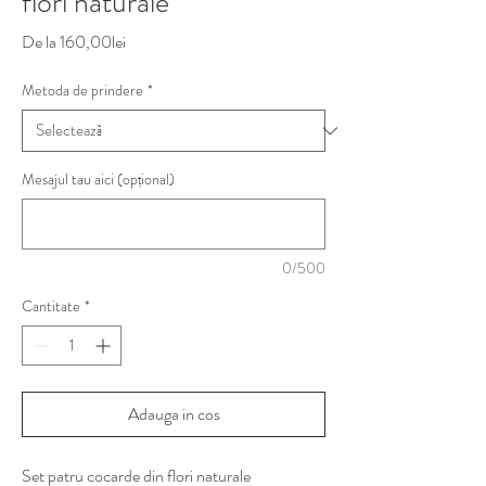
flori naturale
Preț
De la
160,00lei
redus
Metoda de prindere
*
Mesajul tau aici (opțional)
0/500
Cantitate
*
Adauga in cos
Set patru cocarde din flori naturale