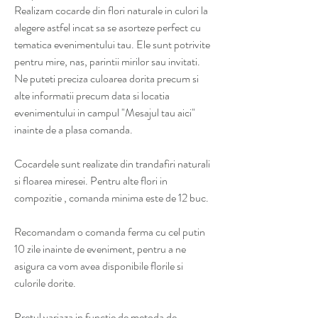
Realizam cocarde din flori naturale in culori la
alegere astfel incat sa se asorteze perfect cu
tematica evenimentului tau. Ele sunt potrivite
pentru mire, nas, parintii mirilor sau invitati.
Ne puteti preciza culoarea dorita precum si
alte informatii precum data si locatia
evenimentului in campul "Mesajul tau aici"
inainte de a plasa comanda.
Cocardele sunt realizate din trandafiri naturali
si floarea miresei. Pentru alte flori in
compozitie , comanda minima este de 12 buc.
Recomandam o comanda ferma cu cel putin
10 zile inainte de eveniment, pentru a ne
asigura ca vom avea disponibile florile si
culorile dorite.
Pretul variaza in functie de metoda de