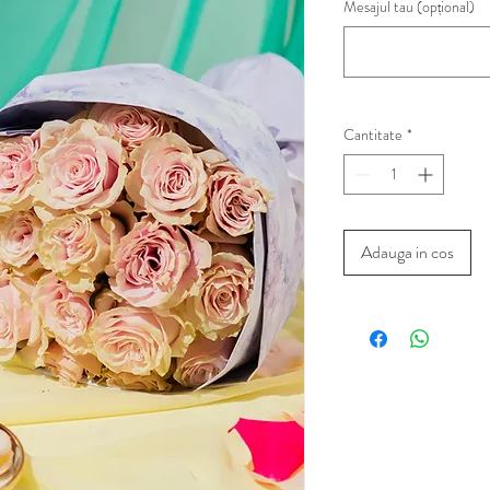
Mesajul tau (opțional)
Cantitate
*
Adauga in cos