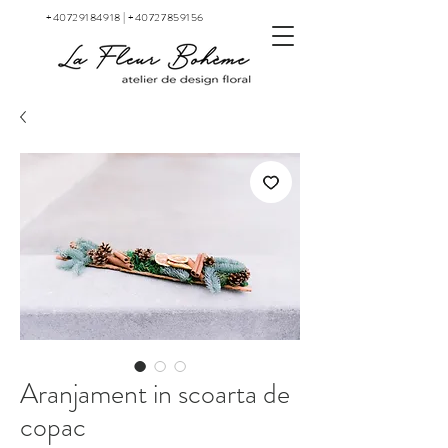
+40729184918
|
+40727859156
Aranjament in scoarta de
copac