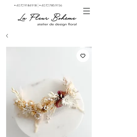
+40729184918
|
+40727859156