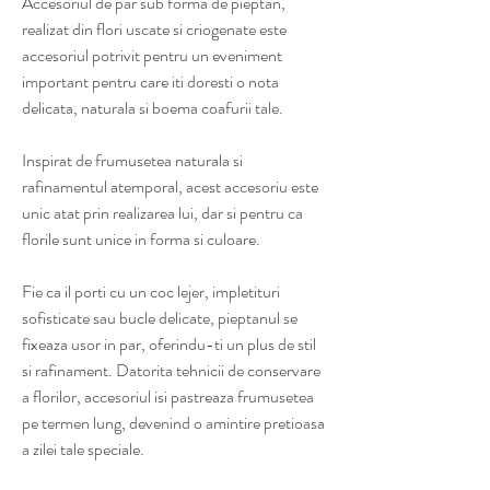
Accesoriul de par sub forma de pieptan,
realizat din flori uscate si criogenate este
accesoriul potrivit pentru un eveniment
important pentru care iti doresti o nota
delicata, naturala si boema coafurii tale.
Inspirat de frumusetea naturala si
rafinamentul atemporal, acest accesoriu este
unic atat prin realizarea lui, dar si pentru ca
florile sunt unice in forma si culoare.
Fie ca il porti cu un coc lejer, impletituri
sofisticate sau bucle delicate, pieptanul se
fixeaza usor in par, oferindu-ti un plus de stil
si rafinament. Datorita tehnicii de conservare
a florilor, accesoriul isi pastreaza frumusetea
pe termen lung, devenind o amintire pretioasa
a zilei tale speciale.