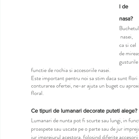
l de 
nasa?
Buchetul
 nasei, 
ca si cel 
de mireas
gusturile
functie de rochia si accesoriile nasei. 
Este important pentru noi sa stim daca sunt flori 
conturarea ofertei, ne-ar ajuta un buget cu aproxi
floral. 
Ce tipuri de lumanari decorate puteti alege?
Lumanari de nunta pot fi scurte sau lungi, in funct
proaspete sau uscate pe o parte sau de jur imprejur
jur imprejurul acestora, folosind diferite accesorii