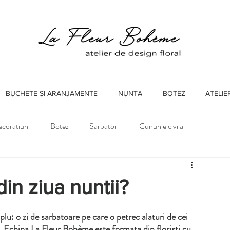
BUCHETE SI ARANJAMENTE
NUNTA
BOTEZ
ATELIE
coratiuni
Botez
Sarbatori
Cununie civila
in ziua nuntii?
u: o zi de sarbatoare pe care o petrec alaturi de cei 
a. Echipa La Fleur Bohème este formata din floristi cu 