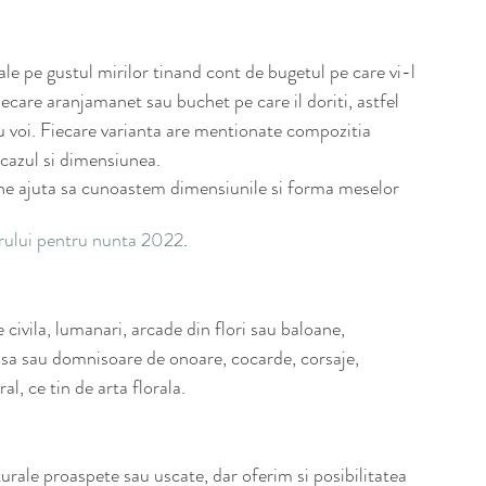
le pe gustul mirilor tinand cont de bugetul pe care vi-l 
care aranjamanet sau buchet pe care il doriti, astfel 
ru voi. Fiecare varianta are mentionate compozitia 
 cazul si dimensiunea.
 ne ajuta sa cunoastem dimensiunile si forma meselor  
erului pentru nunta 2022
.
ivila, lumanari, arcade din flori sau baloane, 
sa sau domnisoare de onoare, cocarde, corsaje, 
al, ce tin de arta florala.
turale proaspete sau uscate, dar oferim si posibilitatea 