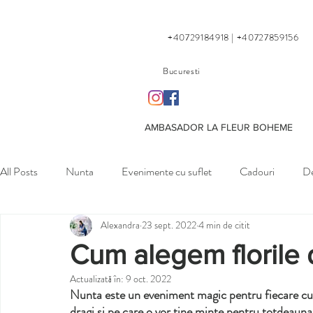
+40729184918 | +40727859156
Bucuresti
AMBASADOR LA FLEUR BOHEME
All Posts
Nunta
Evenimente cu suflet
Cadouri
De
Alexandra
23 sept. 2022
4 min de citit
Petreceri private
Cum alegem florile d
Actualizată în:
9 oct. 2022
Nunta este un eveniment magic pentru fiecare cupl
dragi si pe care o vor tine minte pentru totdeaun