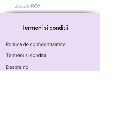
Preț
250,00 RON
Termeni si conditii
Politica de confidentialitate
Termeni si conditii
Despre noi
Contact
ANPC
Info cont
Cum platesc