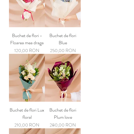
Buchet de flori -
Buchet de flori
Floarea mea draga
Blue
Preț
Preț
120,00 RON
250,00 RON
Buchet de flori Lux
Buchet de flori
floral
Plum love
Preț
Preț
210,00 RON
280,00 RON