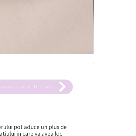
Atelier de design floral
Preț redus
De la
80,00 RON
orporate gift shop
erului pot aduce un plus de
iului in care va avea loc