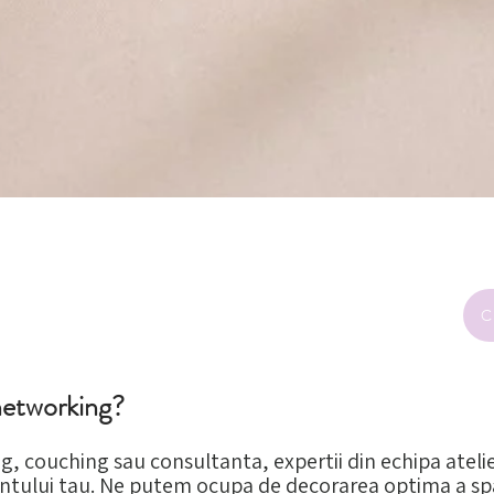
Afișare rapidă
C
networking?
g, couching sau consultanta, expertii din echipa ateli
tului tau. Ne putem ocupa de decorarea optima a spat