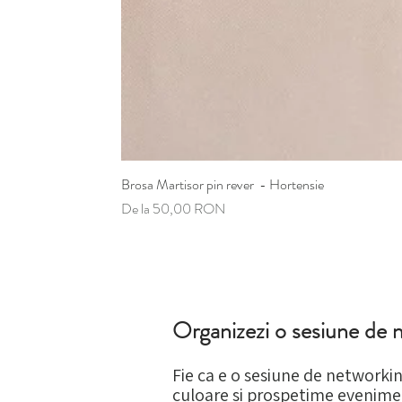
Brosa Martisor pin rever - Hortensie
Preț redus
De la
50,00 RON
Organizezi o sesiune de 
Fie ca e o sesiune de networkin
culoare si prospetime evenimen